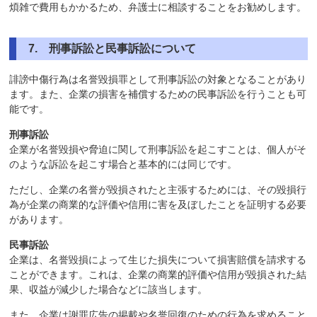
煩雑で費用もかかるため、弁護士に相談することをお勧めします。
7
. 刑事訴訟と民事訴訟について
誹謗中傷行為は名誉毀損罪として刑事訴訟の対象となることがあり
ます。また、企業の損害を補償するための民事訴訟を行うことも可
能です。
刑事訴訟
企業が名誉毀損や脅迫に関して刑事訴訟を起こすことは、個人がそ
のような訴訟を起こす場合と基本的には同じです。
ただし、企業の名誉が毀損されたと主張するためには、その毀損行
為が企業の商業的な評価や信用に害を及ぼしたことを証明する必要
があります。
民事訴訟
企業は、名誉毀損によって生じた損失について損害賠償を請求する
ことができます。これは、企業の商業的評価や信用が毀損された結
果、収益が減少した場合などに該当します。
また、企業は謝罪広告の掲載や名誉回復のための行為を求めること