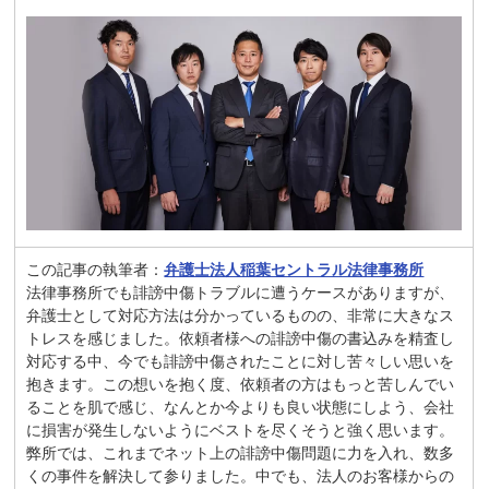
この記事の執筆者：
弁護士法人稲葉セントラル法律事務所
法律事務所でも誹謗中傷トラブルに遭うケースがありますが、
弁護士として対応方法は分かっているものの、非常に大きなス
トレスを感じました。依頼者様への誹謗中傷の書込みを精査し
対応する中、今でも誹謗中傷されたことに対し苦々しい思いを
抱きます。この想いを抱く度、依頼者の方はもっと苦しんでい
ることを肌で感じ、なんとか今よりも良い状態にしよう、会社
に損害が発生しないようにベストを尽くそうと強く思います。
弊所では、これまでネット上の誹謗中傷問題に力を入れ、数多
くの事件を解決して参りました。中でも、法人のお客様からの