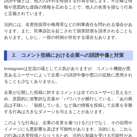
誹謗中傷とは、他人の評判を毀損する行為を指します。不正確な情
報や意図的な虚偽の情報を広めることで、他人の名誉を損なう行為
と定義されています。
法的には、名誉毀損罪や侮辱罪などの刑事責任を問われる場合があ
ります。また、民事訴訟を起こされて損害賠償を請求されることも
あります。しかし、一部の特例が存在する場合もあります。
2. コメント投稿における企業への誹謗中傷と対策
Instagramは交流の場として人気がありますが、コメント機能が悪
意あるユーザーによって企業への誹謗中傷や悪口の拡散に悪用され
ることも少なくありません。
企業が公開した投稿に対するコメントは全てのユーザーに見えるた
め、意図的に攻撃的な言葉や「パワハラが横行している」「あの商
品は不味い」「脱税している」など偽の情報を投稿して企業を非難
する行為は大きなダメージを与えることがあります。
このような行為は、企業の名誉を傷つけるだけでなく、その信用や
イメージにも悪影響を及ぼす可能性があります。法的にも、これら
の行為は名誉毀損となりうるため、法的な制裁を受ける可能性があ