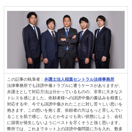
この記事の執筆者：
弁護士法人稲葉セントラル法律事務所
法律事務所でも誹謗中傷トラブルに遭うケースがありますが、
弁護士として対応方法は分かっているものの、非常に大きなス
トレスを感じました。依頼者様への誹謗中傷の書込みを精査し
対応する中、今でも誹謗中傷されたことに対し苦々しい思いを
抱きます。この想いを抱く度、依頼者の方はもっと苦しんでい
ることを肌で感じ、なんとか今よりも良い状態にしよう、会社
に損害が発生しないようにベストを尽くそうと強く思います。
弊所では、これまでネット上の誹謗中傷問題に力を入れ、数多